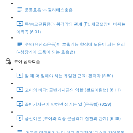
운동호흡 vs 필라테스호흡
목/승모근통증과 횡격막의 관계 (Ft. 쇄골모양이 바뀌는
이유?) (6:01)
수영(유산소운동)이 호흡기능 향상에 도움이 되는 원리
(+성장기에 도움이 되는 호흡법)
코어 심화학습
잘 때 더 일해야 하는 유일한 근육: 횡격막 (5:50)
코어의 바닥: 골반기저근의 역할 (셀프이완법) (8:11)
골반기저근이 약하면 생기는 일 (운동법) (8:29)
풍선이론 (코어와 각종 근골격계 질환의 관계) (6:38)
'거꾸로 매달리기'보다 쉽고 효과적인 '디스크 감압운동'