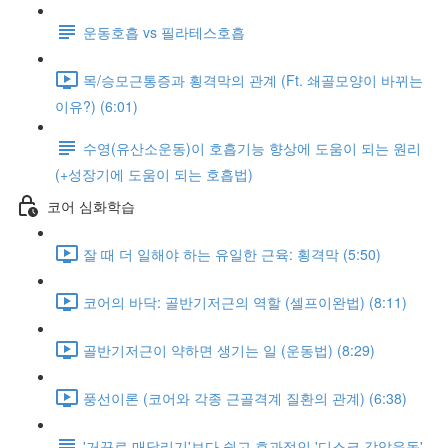
운동호흡 vs 필라테스호흡
목/승모근통증과 횡격막의 관계 (Ft. 쇄골모양이 바뀌는
이유?) (6:01)
수영(유산소운동)이 호흡기능 향상에 도움이 되는 원리
(+성장기에 도움이 되는 호흡법)
코어 심화학습
잘 때 더 일해야 하는 유일한 근육: 횡격막 (5:50)
코어의 바닥: 골반기저근의 역할 (셀프이완법) (8:11)
골반기저근이 약하면 생기는 일 (운동법) (8:29)
풍선이론 (코어와 각종 근골격계 질환의 관계) (6:38)
'거꾸로 매달리기'보다 쉽고 효과적인 '디스크 감압운동'